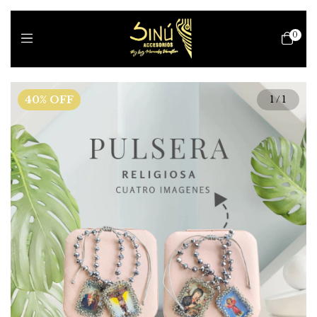
0
40
%
OFF
1
/
1