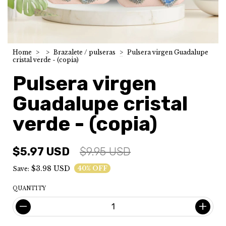
Home
>
>
Brazalete / pulseras
>
Pulsera virgen Guadalupe
cristal verde - (copia)
Pulsera virgen
Guadalupe cristal
verde - (copia)
$5.97 USD
$9.95 USD
$3.98 USD
40
% OFF
Save:
QUANTITY